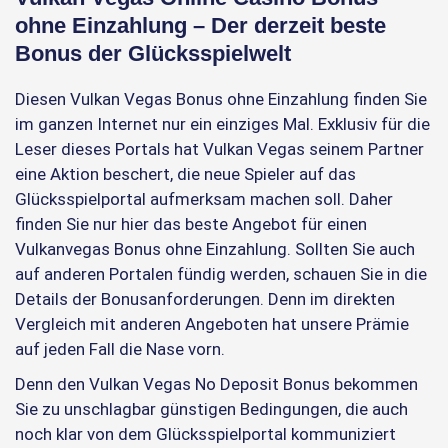
ohne Einzahlung – Der derzeit beste
Bonus der Glücksspielwelt
Diesen Vulkan Vegas Bonus ohne Einzahlung finden Sie
im ganzen Internet nur ein einziges Mal. Exklusiv für die
Leser dieses Portals hat Vulkan Vegas seinem Partner
eine Aktion beschert, die neue Spieler auf das
Glücksspielportal aufmerksam machen soll. Daher
finden Sie nur hier das beste Angebot für einen
Vulkanvegas Bonus ohne Einzahlung. Sollten Sie auch
auf anderen Portalen fündig werden, schauen Sie in die
Details der Bonusanforderungen. Denn im direkten
Vergleich mit anderen Angeboten hat unsere Prämie
auf jeden Fall die Nase vorn.
Denn den Vulkan Vegas No Deposit Bonus bekommen
Sie zu unschlagbar günstigen Bedingungen, die auch
noch klar von dem Glücksspielportal kommuniziert