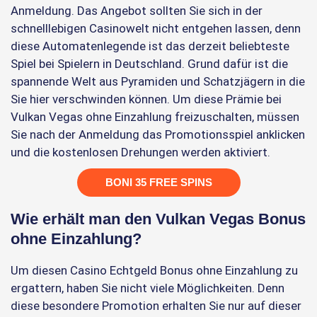
Anmeldung. Das Angebot sollten Sie sich in der
schnelllebigen Casinowelt nicht entgehen lassen, denn
diese Automatenlegende ist das derzeit beliebteste
Spiel bei Spielern in Deutschland. Grund dafür ist die
spannende Welt aus Pyramiden und Schatzjägern in die
Sie hier verschwinden können. Um diese Prämie bei
Vulkan Vegas ohne Einzahlung freizuschalten, müssen
Sie nach der Anmeldung das Promotionsspiel anklicken
und die kostenlosen Drehungen werden aktiviert.
BONI 35 FREE SPINS
Wie erhält man den Vulkan Vegas Bonus
ohne Einzahlung?
Um diesen Casino Echtgeld Bonus ohne Einzahlung zu
ergattern, haben Sie nicht viele Möglichkeiten. Denn
diese besondere Promotion erhalten Sie nur auf dieser