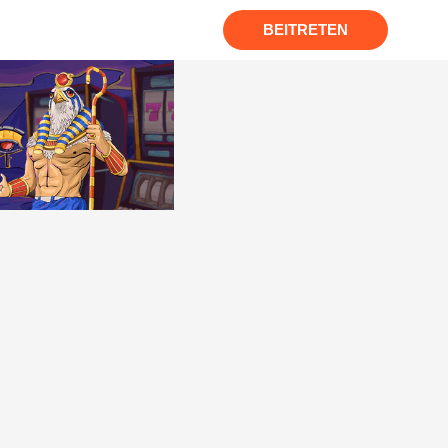
BEITRETEN