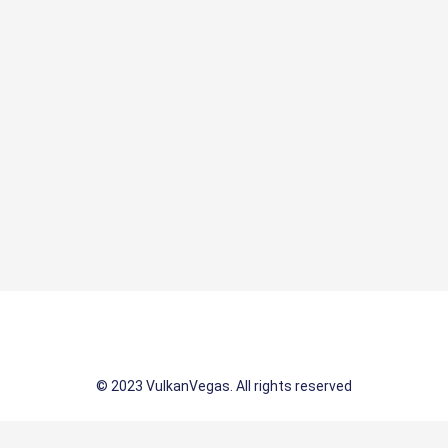
© 2023 VulkanVegas. All rights reserved