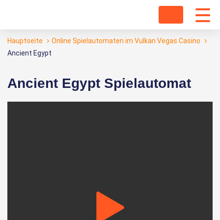
Hauptseite
Online Spielautomaten im Vulkan Vegas Casino
Ancient Egypt
Ancient Egypt Spielautomat