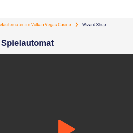
ielautomaten im Vulkan Vegas Casino
Wizard Shop
 Spielautomat