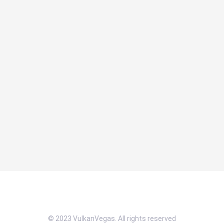
© 2023 VulkanVegas. All rights reserved