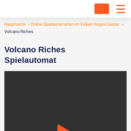
Hauptseite
Online Spielautomaten im Vulkan Vegas Casino
Volcano Riches
Volcano Riches
Spielautomat