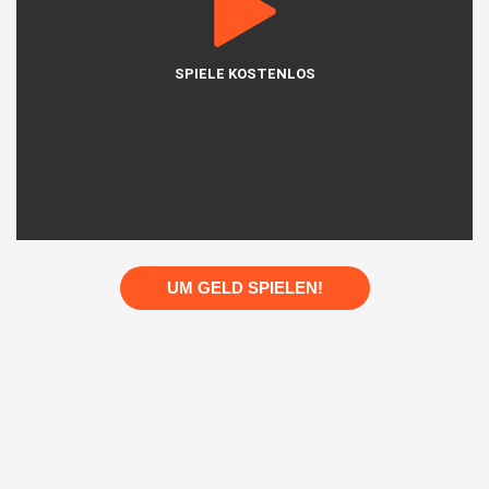
SPIELE KOSTENLOS
UM GELD SPIELEN!