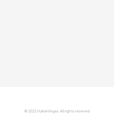
© 2023 VulkanVegas. All rights reserved