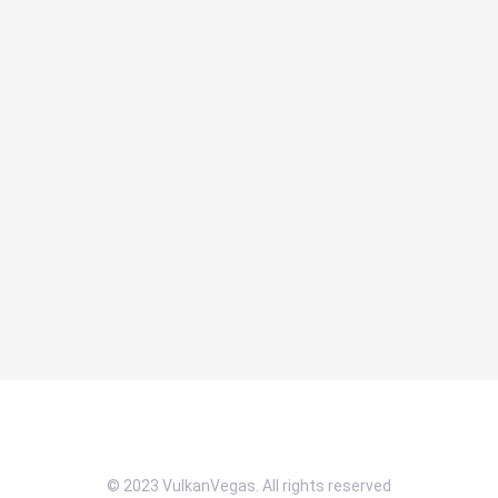
© 2023 VulkanVegas. All rights reserved