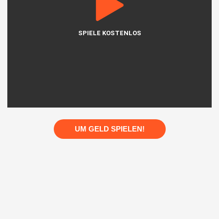
SPIELE KOSTENLOS
UM GELD SPIELEN!