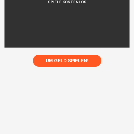
SPIELE KOSTENLOS
UM GELD SPIELEN!